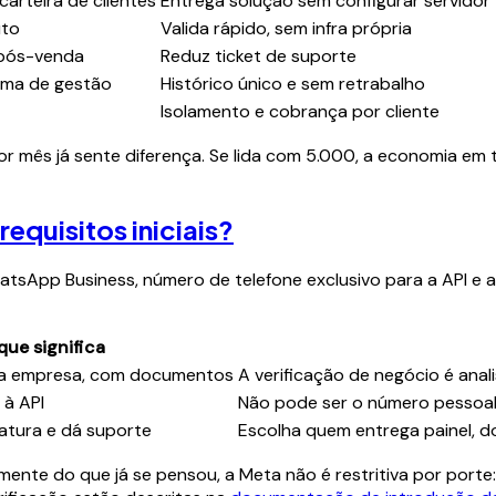
arteira de clientes
Entrega solução sem configurar servidor
uto
Valida rápido, sem infra própria
 pós-venda
Reduz ticket de suporte
ema de gestão
Histórico único e sem retrabalho
Isolamento e cobrança por cliente
r mês já sente diferença. Se lida com 5.000, a economia em te
equisitos iniciais?
WhatsApp Business, número de telefone exclusivo para a API 
que significa
da empresa, com documentos
A verificação de negócio é anal
 à API
Não pode ser o número pessoal
atura e dá suporte
Escolha quem entrega painel,
temente do que já se pensou, a Meta não é restritiva por po