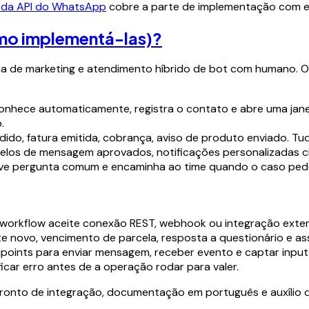
o da API do WhatsApp
cobre a parte de implementação com e
omo implementá-las)?
a de marketing e atendimento híbrido de bot com humano. O
conhece automaticamente, registra o contato e abre uma ja
.
ido, fatura emitida, cobrança, aviso de produto enviado. T
los de mensagem aprovados, notificações personalizadas c
ve pergunta comum e encaminha ao time quando o caso ped
workflow aceite conexão REST, webhook ou integração exter
e novo, vencimento de parcela, resposta a questionário e ass
points para enviar mensagem, receber evento e captar input
icar erro antes de a operação rodar para valer.
 pronto de integração, documentação em português e auxílio d