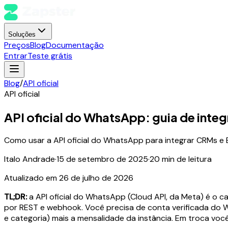
Soluções
Preços
Blog
Documentação
Entrar
Teste grátis
Blog
/
API oficial
API oficial
API oficial do WhatsApp: guia de inte
Como usar a API oficial do WhatsApp para integrar CRMs e ER
Italo Andrade
·
15 de setembro de 2025
·
20
min de leitura
Atualizado em
26 de julho de 2026
TL;DR:
a API oficial do WhatsApp (Cloud API, da Meta) é o 
por REST e webhook. Você precisa de conta verificada do W
e categoria) mais a mensalidade da instância. Em troca você