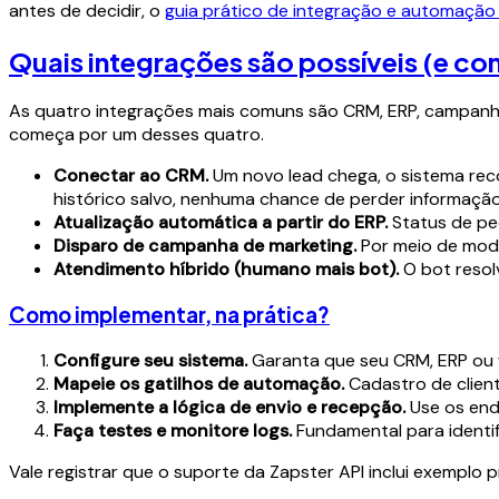
antes de decidir, o
guia prático de integração e automaçã
Quais integrações são possíveis (e c
As quatro integrações mais comuns são CRM, ERP, campanh
começa por um desses quatro.
Conectar ao CRM.
Um novo lead chega, o sistema re
histórico salvo, nenhuma chance de perder informação
Atualização automática a partir do ERP.
Status de ped
Disparo de campanha de marketing.
Por meio de mode
Atendimento híbrido (humano mais bot).
O bot resol
Como implementar, na prática?
Configure seu sistema.
Garanta que seu CRM, ERP ou 
Mapeie os gatilhos de automação.
Cadastro de client
Implemente a lógica de envio e recepção.
Use os end
Faça testes e monitore logs.
Fundamental para identif
Vale registrar que o suporte da Zapster API inclui exemplo