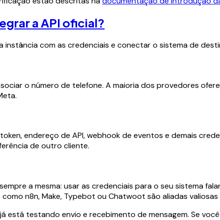
erificação estão descritas na
documentação de introdução da
egrar a API oficial?
ar a instância com as credenciais e conectar o sistema de des
associar o número de telefone. A maioria dos provedores ofer
Meta.
ken, endereço de API, webhook de eventos e demais credenci
erência de outro cliente.
empre a mesma: usar as credenciais para o seu sistema fala
s como n8n, Make, Typebot ou Chatwoot são aliadas valiosas
 já está testando envio e recebimento de mensagem. Se você