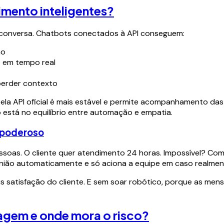
imento inteligentes?
 conversa. Chatbots conectados à API conseguem:
ão
 em tempo real
perder contexto
pela API oficial é mais estável e permite acompanhamento da
 está no equilíbrio entre automação e empatia.
 poderoso
essoas. O cliente quer atendimento 24 horas. Impossível? Com
reunião automaticamente e só aciona a equipe em caso realmen
 satisfação do cliente. E sem soar robótico, porque as men
gem e onde mora o risco?