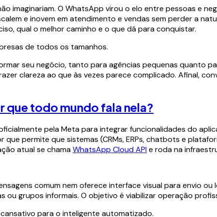
ão imaginariam. O WhatsApp virou o elo entre pessoas e negó
escalem e inovem em atendimento e vendas sem perder a natura
iso, qual o melhor caminho e o que dá para conquistar.
presas de todos os tamanhos.
sformar seu negócio, tanto para agências pequenas quanto p
trazer clareza ao que às vezes parece complicado. Afinal, con
or que todo mundo fala nela?
oficialmente pela Meta para integrar funcionalidades do apli
r que permite que sistemas (CRMs, ERPs, chatbots e plataf
tação atual se chama
WhatsApp Cloud API
e roda na infraestr
nsagens comum nem oferece interface visual para envio ou le
s ou grupos informais. O objetivo é viabilizar operação profis
 cansativo para o inteligente automatizado.