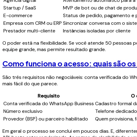
Agência digital
Atendimento automático para a c
Startup / SaaS
MVP de bot ou de chat de prod
E-commerce
Status de pedido, pagamento e
Empresa com CRM ou ERP
Sincronizar conversa com o sist
Prestador multi-cliente
Instâncias isoladas por cliente
O poder está na flexibilidade. Se você atende 50 pessoas po
equipe grande, mas permite resultado grande.
Como funciona o acesso: quais são os r
São três requisitos não negociáveis: conta verificada do 
mais fácil do que parece.
Requisito
O 
Conta verificada do WhatsApp Business
Cadastro formal 
Número exclusivo
Telefone dedicado
Provedor (BSP) ou parceiro habilitado
Quem provisiona, f
Em geral o processo se conclui em poucos dias. E, diferen